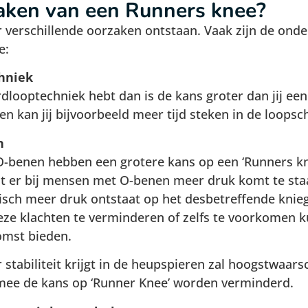
zaken van een Runners knee?
 verschillende oorzaken ontstaan. Vaak zijn de onde
e:
hniek
rdlooptechniek hebt dan is de kans groter dan jij een
en kan jij bijvoorbeeld meer tijd steken in de loopsc
n
O-benen hebben een grotere kans op een ‘Runners k
t er bij mensen met O-benen meer druk komt te staa
isch meer druk ontstaat op het desbetreffende knie
ze klachten te verminderen of zelfs te voorkomen k
omst bieden.
r stabiliteit krijgt in de heupspieren zal hoogstwaars
mee de kans op ‘Runner Knee’ worden verminderd.