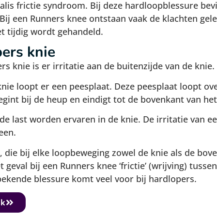
ialis frictie syndroom. Bij deze hardloopblessure bevi
Bij een Runners knee ontstaan vaak de klachten gelei
et tijdig wordt gehandeld.
ers knie
s knie is er irritatie aan de buitenzijde van de knie.
knie loopt er een peesplaat. Deze peesplaat loopt o
begint bij de heup en eindigt tot de bovenkant van he
de last worden ervaren in de knie. De irritatie van e
een.
s, die bij elke loopbeweging zowel de knie als de b
t geval bij een Runners knee ‘frictie’ (wrijving) tuss
bekende blessure komt veel voor bij hardlopers.
ak