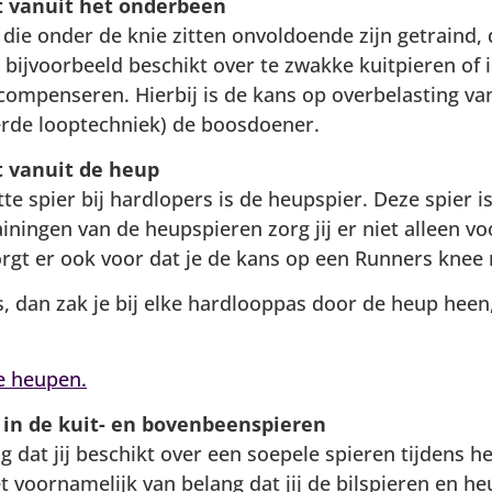
it vanuit het onderbeen
 die onder de knie zitten onvoldoende zijn getraind,
j bijvoorbeeld beschikt over te zwakke kuitpieren of 
compenseren. Hierbij is de kans op overbelasting van
rde looptechniek) de boosdoener.
t vanuit de heup
e spier bij hardlopers is de heupspier. Deze spier i
ningen van de heupspieren zorg jij er niet alleen voor
zorgt er ook voor dat je de kans op een Runners knee
s, dan zak je bij elke hardlooppas door de heup hee
e heupen.
 in de kuit- en bovenbeenspieren
g dat jij beschikt over een soepele spieren tijdens he
t voornamelijk van belang dat jij de bilspieren en h