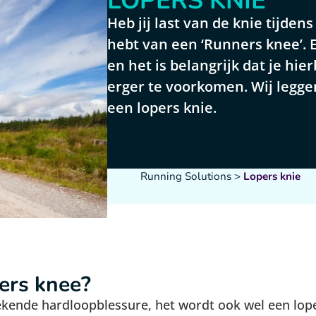
LOPERS KNIE
Heb jij last van de knie tijden
hebt van een ‘Runners knee’. 
en het is belangrijk dat je h
erger te voorkomen. Wij leggen 
een lopers knie.
Running Solutions
>
Lopers knie
ers knee?
ekende hardloopblessure, het wordt ook wel een lop