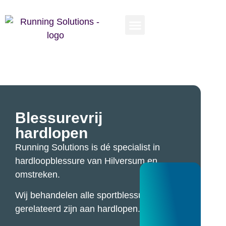
Gratis Tips
Over Ons
Plan een afspraak
Blessurevrij
hardlopen
Running Solutions is dé specialist in
hardloopblessure van Hilversum en
omstreken.
Wij behandelen alle sportblessures die
gerelateerd zijn aan hardlopen.