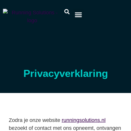
Gratis Tips
Over Ons
Plan een afspraak
Privacyverklaring
Zodra je onze website
runningsolutions.nl
bezoekt of contact met ons opneemt, ontvangen