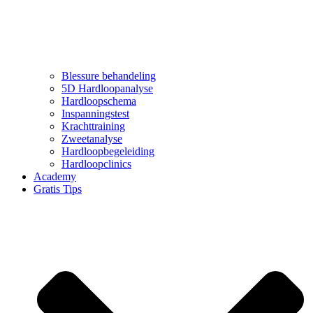
Blessure behandeling
5D Hardloopanalyse
Hardloopschema
Inspanningstest
Krachttraining
Zweetanalyse
Hardloopbegeleiding
Hardloopclinics
Academy
Gratis Tips