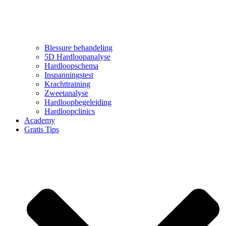
Blessure behandeling
5D Hardloopanalyse
Hardloopschema
Inspanningstest
Krachttraining
Zweetanalyse
Hardloopbegeleiding
Hardloopclinics
Academy
Gratis Tips