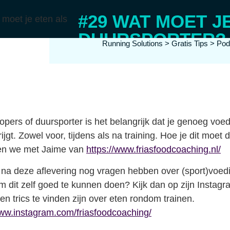
#29 WAT MOET J
DUURSPORTER?
Running Solutions
>
Gratis Tips
>
Pod
opers of duursporter is het belangrijk dat je genoeg voe
ijgt. Zowel voor, tijdens als na training. Hoe je dit moet 
en we met Jaime van
https://www.friasfoodcoaching.nl/
 na deze aflevering nog vragen hebben over (sport)voedi
om dit zelf goed te kunnen doen? Kijk dan op zijn Instag
 en trics te vinden zijn over eten rondom trainen.
www.instagram.com/friasfoodcoaching/