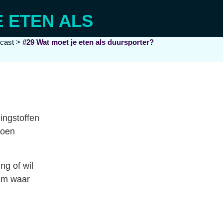
E ETEN ALS
cast
>
#29 Wat moet je eten als duursporter?
dingstoffen
doen
ng of wil
ram waar